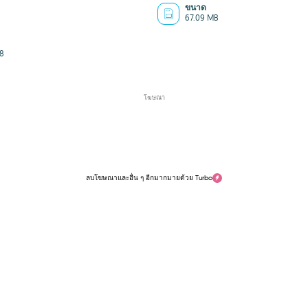
ขนาด
67.09 MB
8
โฆษณา
ลบโฆษณาและอื่น ๆ อีกมากมายด้วย Turbo