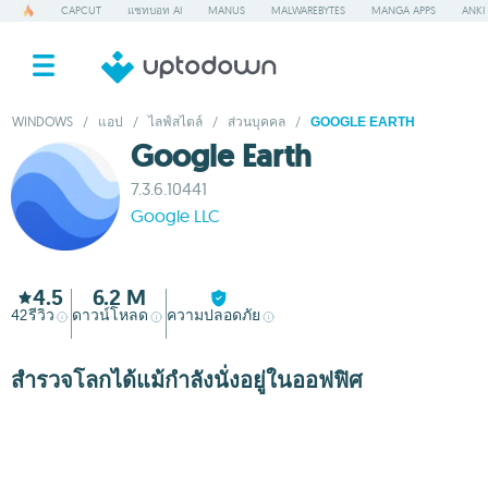
CAPCUT
แชทบอท AI
MANUS
MALWAREBYTES
MANGA APPS
ANKI
WINDOWS
/
แอป
/
ไลฟ์สไตล์
/
ส่วนบุคคล
/
GOOGLE EARTH
Google Earth
7.3.6.10441
Google LLC
4.5
6.2 M
42
รีวิว
ดาวน์โหลด
ความปลอดภัย
สำรวจโลกได้แม้กำลังนั่งอยู่ในออฟฟิศ