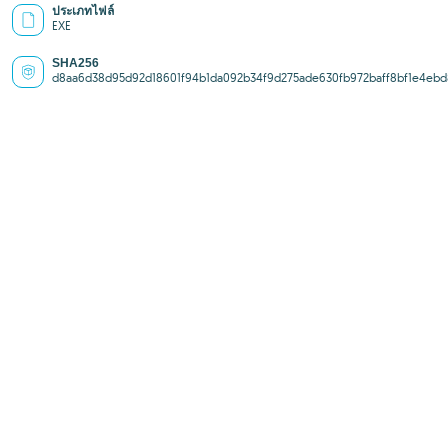
ประเภทไฟล์
EXE
SHA256
d8aa6d38d95d92d18601f94b1da092b34f9d275ade630fb972baff8bf1e4ebd